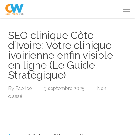
Skip
Menu
Men
to
main
content
SEO clinique Côte
d’Ivoire: Votre clinique
ivoirienne enfin visible
en ligne (Le Guide
Stratégique)
By
Fabrice
3 septembre 2025
Non
classé