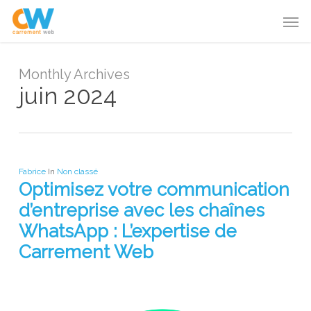
Skip
Menu
Men
to
main
content
Monthly Archives
juin 2024
Fabrice
In
Non classé
Optimisez votre communication
d’entreprise avec les chaînes
WhatsApp : L’expertise de
Carrement Web