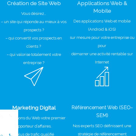
Création de Site Web
Applications Web &
Mobile
Vous désirez…
Des applications Web et mobile
– un site qui réponde au mieux à vos
(Android & iOS)
prospects ?
sur mesure pour votre entreprise ou
– qui convertit vos prospects en
pour
clients ?
démarrer une activité rentable sur
– qui valorise totalement votre
Internet
entreprise ?
Marketing Digital
Référencement Web (SEO-
SEM)
85
Nous faisons du Web votre premier
Nos experts SEO définissent une
apporteur d’affaires.
stratégie de référencement
– plus de trafic qualifié
10