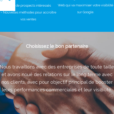
Web qui va maximiser votre visibilité
– plus de prospects intéressés
sur Google.
– Nouvelles méthodes pour accroître
vos ventes
Choisissez le bon partenaire
Nous travaillons avec des entreprises de toute taill
et avons noué des relations sur le long terme avec
nos clients, avec pour objectif principal de booster
leurs performances commerciales et leur visibilité.