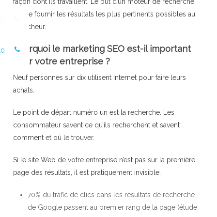
façon dont ils travaillent. Le but d’un moteur de recherche
est de fournir les résultats les plus pertinents possibles au
85
chercheur.
Pourquoi le marketing SEO est-il important
10
pour votre entreprise ?
Neuf personnes sur dix utilisent Internet pour faire leurs
achats.
Le point de départ numéro un est la recherche. Les
consommateur savent ce qu’ils recherchent et savent
comment et où le trouver.
Si le site Web de votre entreprise n’est pas sur la première
page des résultats, il est pratiquement invisible.
70% du trafic de clics dans les résultats de recherche
de Google passent au premier rang de la page (étude