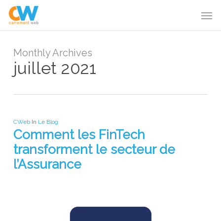
Skip
Menu
Men
to
main
content
Monthly Archives
juillet 2021
CWeb
In
Le Blog
Comment les FinTech
transforment le secteur de
l’Assurance