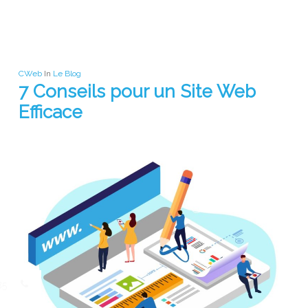
CWeb
In
Le Blog
7 Conseils pour un Site Web
Efficace
85