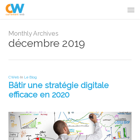
Skip
Menu
Men
to
main
content
Monthly Archives
décembre 2019
CWeb
In
Le Blog
Bâtir une stratégie digitale
efficace en 2020