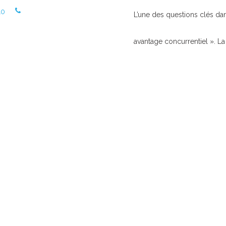
10
L’une des questions clés d
avantage concurrentiel ». La