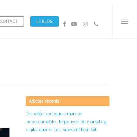
Menu
CONTACT
LE BLOG
FACEBOOK
YOUTUBE
INSTAGRAM
PHONE
Menu
Articles récents
De petite boutique à marque
incontournable : le pouvoir du marketing
digital quand il est vraiment bien fait