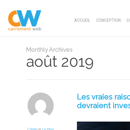
Skip
to
main
ACCUEIL
CONCEPTION
C
content
Monthly Archives
août 2019
Les vraies rais
devraient inves
CWeb
In
Le Blog