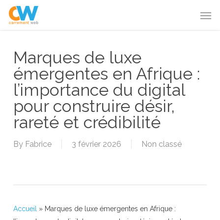
Skip
Menu
Men
to
main
content
Marques de luxe
émergentes en Afrique :
l’importance du digital
pour construire désir,
rareté et crédibilité
By
Fabrice
3 février 2026
Non classé
Accueil
»
Marques de luxe émergentes en Afrique :