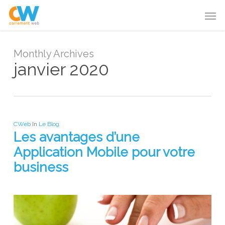
Skip
Menu
Men
to
main
content
Monthly Archives
janvier 2020
CWeb
In
Le Blog
Les avantages d’une
Application Mobile pour votre
business