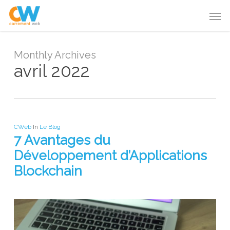
Skip
Menu
Men
to
main
content
Monthly Archives
avril 2022
CWeb
In
Le Blog
7 Avantages du
Développement d’Applications
Blockchain