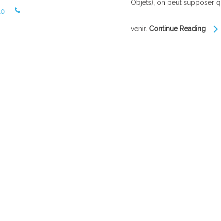
Objets), on peut supposer q
10
venir.
Continue Reading