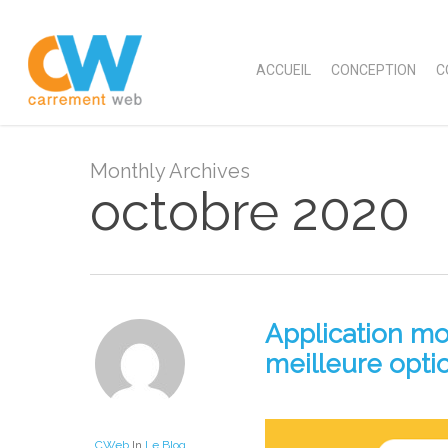
Skip
to
main
ACCUEIL
CONCEPTION
C
content
Monthly Archives
octobre 2020
Application mob
meilleure opti
CWeb
In
Le Blog