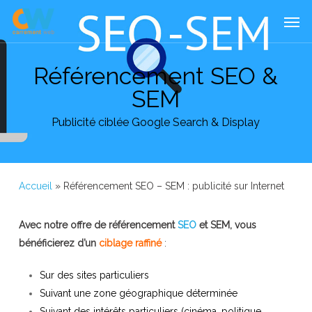
Skip
Menu
Men
to
main
content
Référencement SEO &
SEM
Publicité ciblée Google Search & Display
Accueil
»
Référencement SEO – SEM : publicité sur Internet
Avec notre offre de référencement
SEO
et SEM, vous
bénéficierez d’un
ciblage raffiné
:
Sur des sites particuliers
Suivant une zone géographique déterminée
Suivant des intérêts particuliers (cinéma, politique,