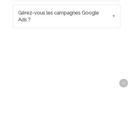
Gérez-vous les campagnes Google
Ads ?
© Copyright 2016-2025 | CarrementWeb.net – Agence de
Communication Digitale à Abidjan | Création Site Web, Application Web
& Mobile, Référencement SEO, WebMarketing en Côte d'Ivoire