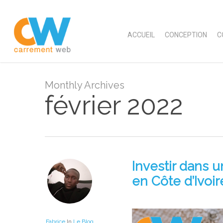
Skip
to
main
ACCUEIL
CONCEPTION
C
content
Monthly Archives
février 2022
Investir dans u
en Côte d’Ivoir
Fabrice
In
Le Blog