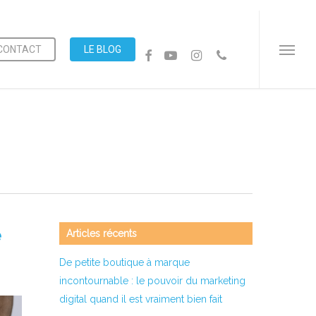
Menu
CONTACT
LE BLOG
FACEBOOK
YOUTUBE
INSTAGRAM
PHONE
Menu
e
Articles récents
De petite boutique à marque
incontournable : le pouvoir du marketing
digital quand il est vraiment bien fait