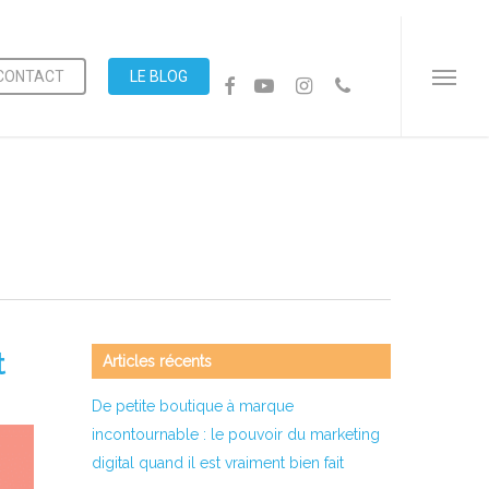
Menu
CONTACT
LE BLOG
FACEBOOK
YOUTUBE
INSTAGRAM
PHONE
Menu
t
Articles récents
De petite boutique à marque
incontournable : le pouvoir du marketing
digital quand il est vraiment bien fait