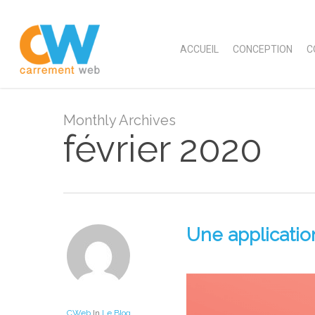
Skip
to
main
ACCUEIL
CONCEPTION
C
content
Monthly Archives
février 2020
Une applicatio
CWeb
In
Le Blog