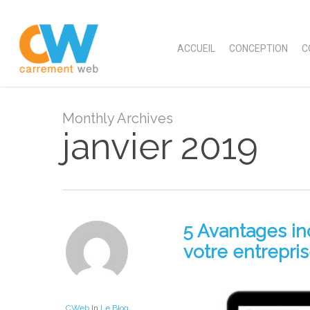
Skip
to
main
ACCUEIL
CONCEPTION
C
content
Monthly Archives
janvier 2019
5 Avantages in
votre entrepri
CWeb
In
Le Blog