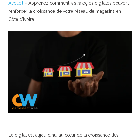
Accueil
»
Apprenez comment 5 stratégies digitales peuvent
renforcer la croissance de votre réseau de magasins en
Côte d’Ivoire
Le digital est aujourd’hui au cœur de la croissance des