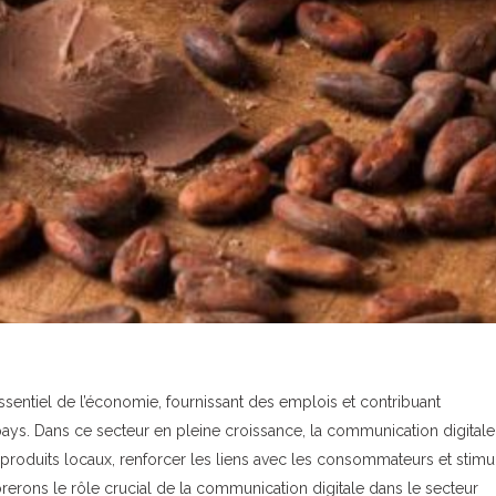
essentiel de l’économie, fournissant des emplois et contribuant
pays. Dans ce secteur en pleine croissance, la communication digitale
oduits locaux, renforcer les liens avec les consommateurs et stimul
orerons le rôle crucial de la communication digitale dans le secteur