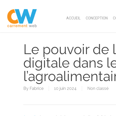
Skip
to
main
ACCUEIL
CONCEPTION
C
content
Le pouvoir de
digitale dans l
l’agroalimentai
By
Fabrice
10 juin 2024
Non classé