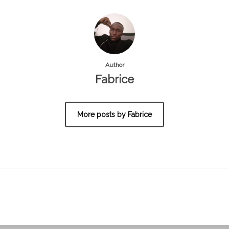
Author
Fabrice
More posts by Fabrice
cation Digitale à
ement SEO,