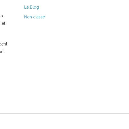
Le Blog
la
Non classé
 et
dent
ant