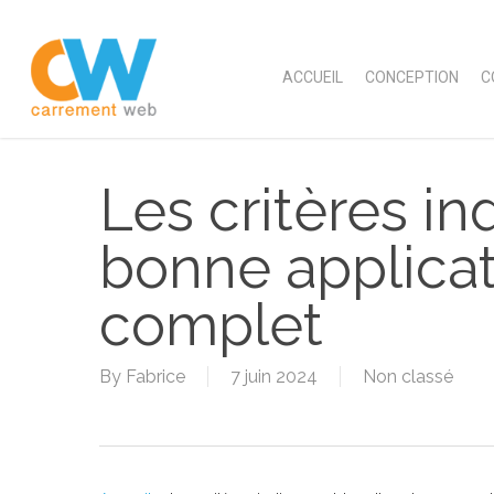
Skip
to
main
ACCUEIL
CONCEPTION
C
content
Les critères i
bonne applicat
complet
By
Fabrice
7 juin 2024
Non classé