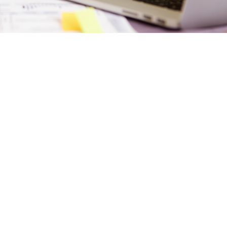
s sont devenues des outils incontournables pour de nombreux Ivoirien
ctions en ligne ou accéder à des services essentiels. Cependant, pou
e par les utilisateurs en Côte d’Ivoire, elle doit répondre à certains
erons ces critères pour comprendre ce qui distingue une bonne applic
on en Côte d’Ivoire est son utilité et sa pertinence pour les utilisate
r une solution à un besoin spécifique rencontré dans la vie quotidien
ue, la gestion des finances personnelles ou l’accès à des information
 tangible à ses utilisateurs.