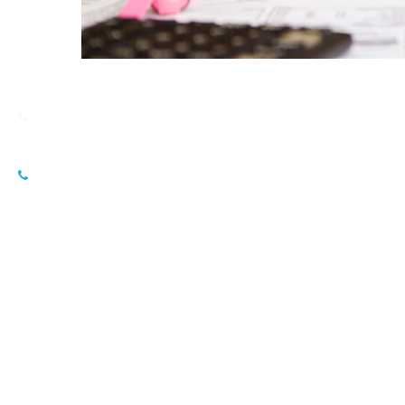
Dans l’ère numérique actuelle, les applications mobile
que ce soit pour rester connectés, effectuer des transa
qu’une application soit véritablement efficace et apprécié
critères indispensables. Dans cet article, nous explor
dans le contexte ivoirien.
1. Utilité et pertinence :
La première condition sine qua non d’une bonne applicati
locaux. Elle doit résoudre un problème concret ou offri
des Ivoiriens. Que ce soit pour le commerce électroniq
locales, une application doit apporter une valeur ajoutée
2. Accessibilité et compatibilité :