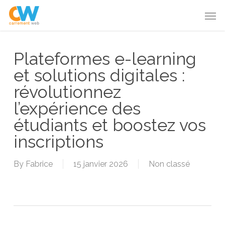
Skip
Menu
Men
to
main
content
Plateformes e-learning
et solutions digitales :
révolutionnez
l’expérience des
étudiants et boostez vos
inscriptions
By
Fabrice
15 janvier 2026
Non classé