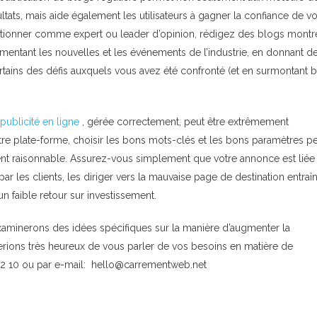
ats, mais aide également les utilisateurs à gagner la confiance de vo
sitionner comme expert ou leader d’opinion, rédigez des blogs montr
ommentant les nouvelles et les événements de l’industrie, en donnant d
certains des défis auxquels vous avez été confronté (et en surmontant b
 publicité en ligne
, gérée correctement, peut être extrêmement
tre plate-forme, choisir les bons mots-clés et les bons paramètres p
t raisonnable. Assurez-vous simplement que votre annonce est liée
par les clients, les diriger vers la mauvaise page de destination entraî
n faible retour sur investissement.
xaminerons des idées spécifiques sur la manière d’augmenter la
serions très heureux de vous parler de vos besoins en matière de
32 10 ou par e-mail: hello@carrementweb.net