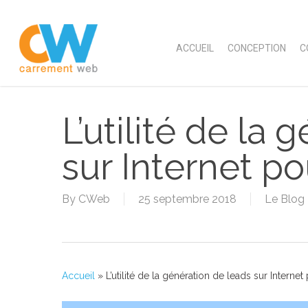
Skip
to
main
ACCUEIL
CONCEPTION
C
content
L’utilité de la
sur Internet po
By
CWeb
25 septembre 2018
Le Blog
Accueil
»
L’utilité de la génération de leads sur Internet