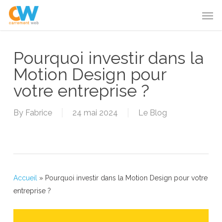
Skip
Menu
Men
to
main
content
Pourquoi investir dans la
Motion Design pour
votre entreprise ?
By
Fabrice
24 mai 2024
Le Blog
Accueil
»
Pourquoi investir dans la Motion Design pour votre
entreprise ?