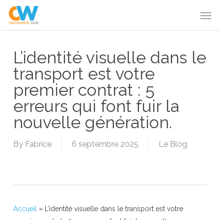
Skip
Menu
Men
to
main
content
L’identité visuelle dans le
transport est votre
premier contrat : 5
erreurs qui font fuir la
nouvelle génération.
By
Fabrice
6 septembre 2025
Le Blog
Accueil
»
L’identité visuelle dans le transport est votre