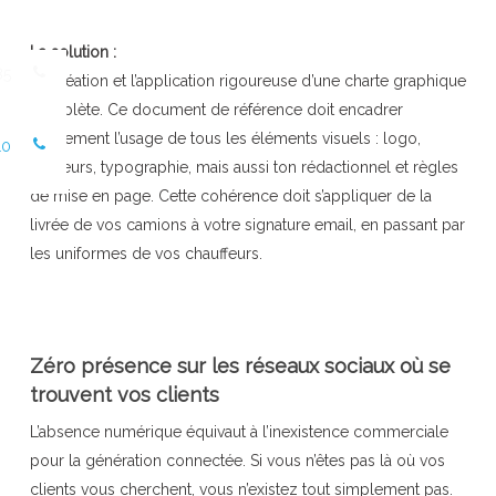
La solution :
85
La création et l’application rigoureuse d’une charte graphique
complète. Ce document de référence doit encadrer
strictement l’usage de tous les éléments visuels : logo,
10
couleurs, typographie, mais aussi ton rédactionnel et règles
de mise en page. Cette cohérence doit s’appliquer de la
livrée de vos camions à votre signature email, en passant par
les uniformes de vos chauffeurs.
Zéro présence sur les réseaux sociaux où se
trouvent vos clients
L’absence numérique équivaut à l’inexistence commerciale
pour la génération connectée. Si vous n’êtes pas là où vos
clients vous cherchent, vous n’existez tout simplement pas.