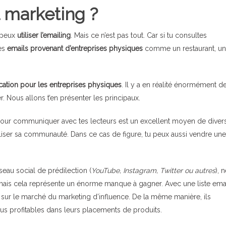
il marketing ?
u peux
utiliser
l’emailing
. Mais ce n’est pas tout. Car si tu consultes
des
emails provenant d’entreprises physiques
comme un restaurant, u
tion pour les entreprises physiques
. Il y a en réalité énormément d
er. Nous allons t’en présenter les principaux.
 pour communiquer avec tes lecteurs est un excellent moyen de diversi
idéliser sa communauté. Dans ce cas de figure, tu peux aussi vendre une
seau social de prédilection (
YouTube, Instagram, Twitter ou autres
), 
, mais cela représente un énorme manque à gagner. Avec une liste ema
r sur le marché du marketing d’influence. De la même manière, ils
us profitables dans leurs placements de produits.