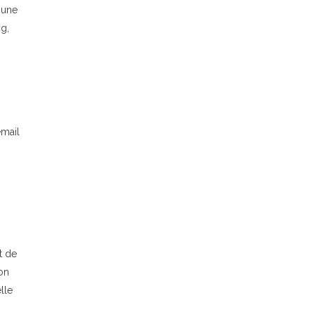
 une
ng,
email
t de
on
lle