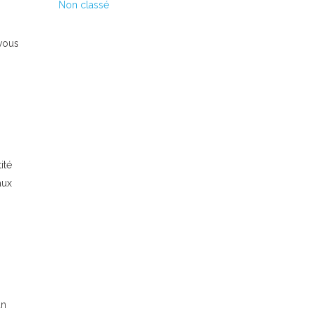
Non classé
 vous
ité
aux
un