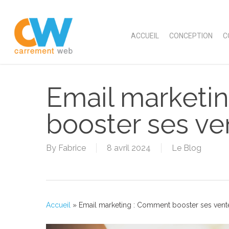
Skip
to
main
ACCUEIL
CONCEPTION
C
content
Email marketi
booster ses ve
By
Fabrice
8 avril 2024
Le Blog
Accueil
»
Email marketing : Comment booster ses vent