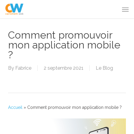
Skip
Menu
Men
to
main
content
Comment promouvoir
mon application mobile
?
By
Fabrice
2 septembre 2021
Le Blog
Accueil
»
Comment promouvoir mon application mobile ?