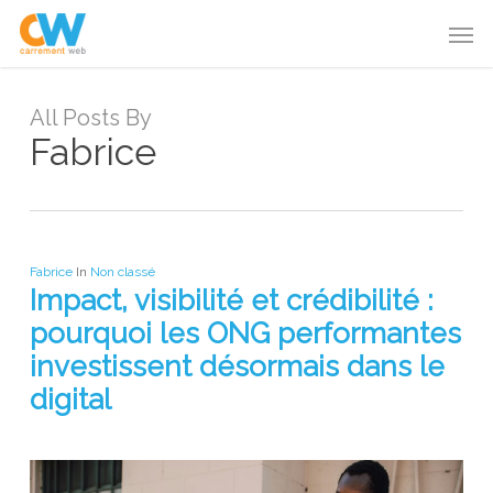
Skip
Menu
Men
to
main
content
All Posts By
Fabrice
Fabrice
In
Non classé
Impact, visibilité et crédibilité :
pourquoi les ONG performantes
investissent désormais dans le
digital