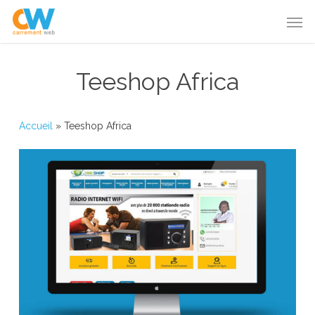
Skip
Menu
Men
to
main
content
Teeshop Africa
Accueil
»
Teeshop Africa