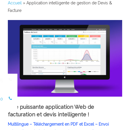
Accueil
»
Application intelligente de gestion de Devis &
Facture
85
10
Une puissante application Web de
facturation et devis intelligente !
Multilingue –
Téléchargement en PDF et Excel –
Envoi